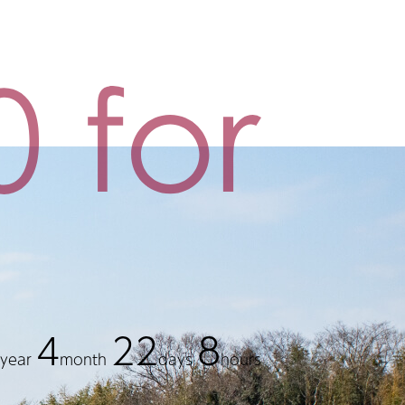
4
22
8
year
month
days
hours