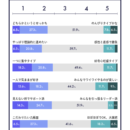
どちらかというとせっかち
のんびりタイプかな
やっぱり理論的に進めたい
感性と直感で勝負
一つに集中タイプ
好奇心旺盛タイプ
一人で気ままが好き
みんなでワイワイやるのが楽しい
見えない所でサポート派
みんなを引っ張るリーダー派
こだわりたい几帳面
ほぼほぼでOK、大雑把