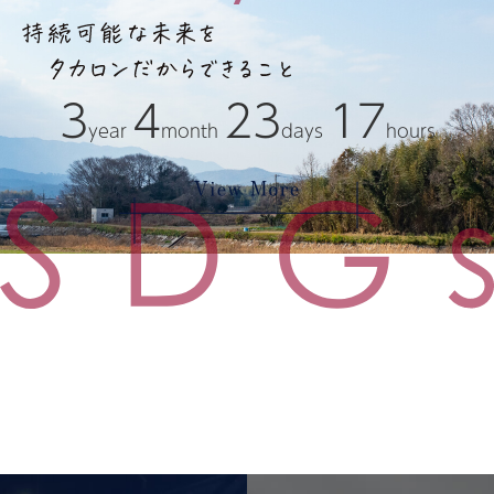
3
4
23
17
year
month
days
hours