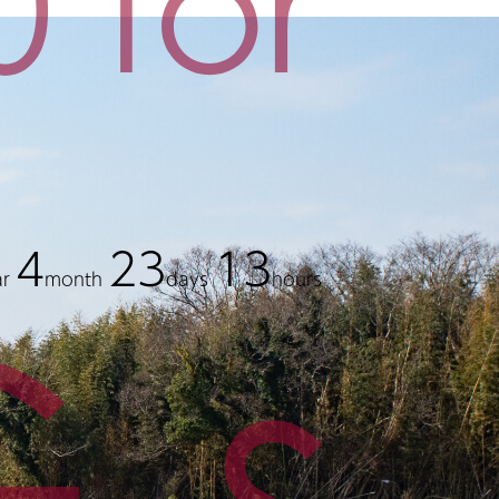
4
23
13
ar
month
days
hours