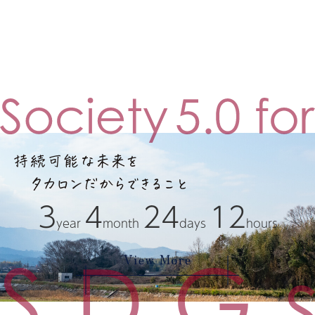
3
4
24
12
year
month
days
hours